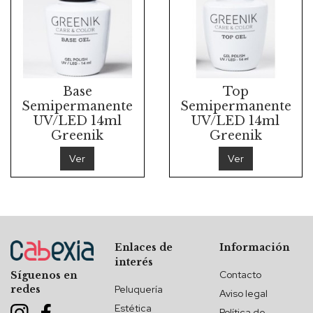
Base
Top
Semipermanente
Semipermanente
UV/LED 14ml
UV/LED 14ml
Greenik
Greenik
Ver
Ver
Enlaces de
Información
interés
Contacto
Síguenos en
redes
Peluquería
Aviso legal
Estética
Política de