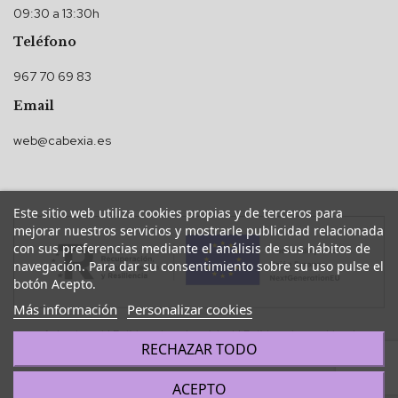
09:30 a 13:30h
Teléfono
967 70 69 83
Email
web@cabexia.es
Este sitio web utiliza cookies propias y de terceros para
mejorar nuestros servicios y mostrarle publicidad relacionada
con sus preferencias mediante el análisis de sus hábitos de
navegación. Para dar su consentimiento sobre su uso pulse el
botón Acepto.
Más información
Personalizar cookies
Aviso legal
|
Política de privacidad
|
Política de cookies
|
RECHAZAR TODO
Accesibilidad
ACEPTO