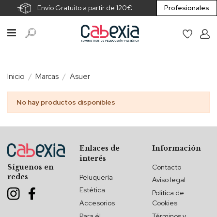
Envío Gratuito a partir de 120€
Profesionales
Inicio
Marcas
Asuer
No hay productos disponibles
Enlaces de
Información
interés
Contacto
Síguenos en
redes
Peluquería
Aviso legal
Estética
Política de
Accesorios
Cookies
Para él
Términos y