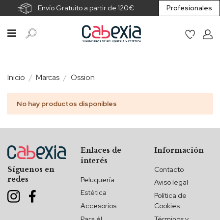
Envío Gratuito a partir de 120€
Profesionales
Inicio
Marcas
Ossion
No hay productos disponibles
Enlaces de
Información
interés
Contacto
Síguenos en
redes
Peluquería
Aviso legal
Estética
Política de
Accesorios
Cookies
Para él
Términos y