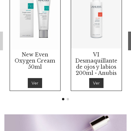
New Even
VI
Oxygen Cream
Desmaquillante
50ml
de ojos y labios
200ml - Anubis
Ver
Ver