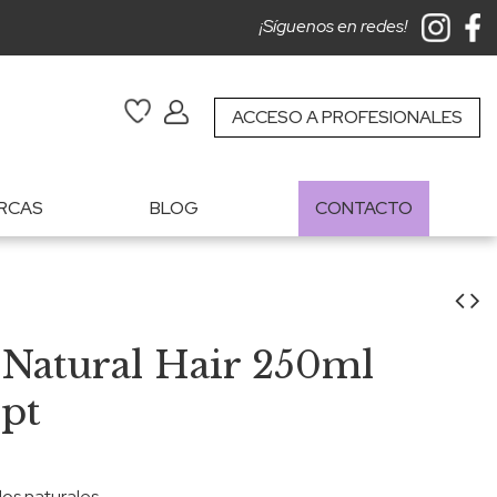
¡Síguenos en redes!
ACCESO A PROFESIONALES
RCAS
BLOG
CONTACTO
 Natural Hair 250ml
pt
los naturales.