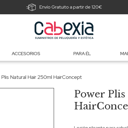
Envío Gratuito a partir de 120€
ACCESORIOS
PARA ÉL
MA
Plis Natural Hair 250ml HairConcept
Power Plis
HairConce
Loción plisante para cabel