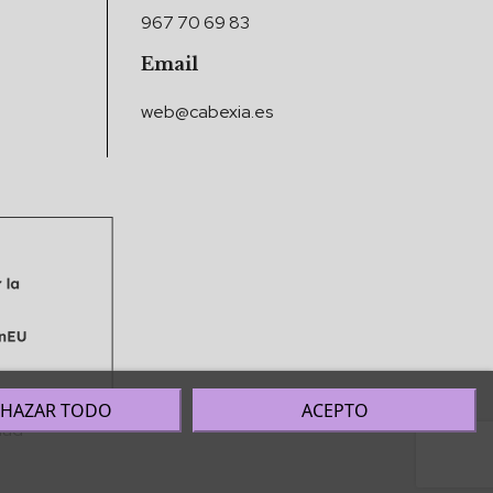
967 70 69 83
Email
web@cabexia.es
CHAZAR TODO
ACEPTO
dad