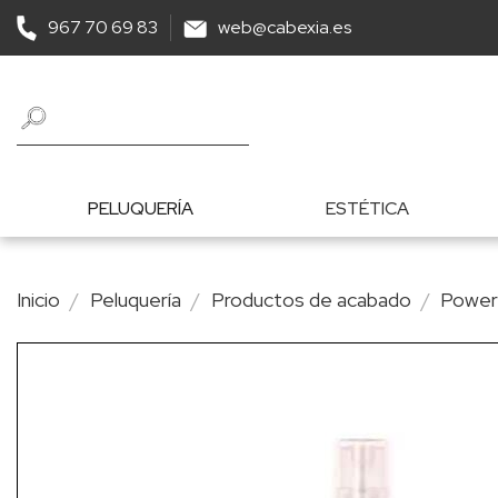
967 70 69 83
web@cabexia.es
PELUQUERÍA
ESTÉTICA
Inicio
Peluquería
Productos de acabado
Power 