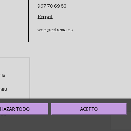
967 70 69 83
Email
web@cabexia.es
CHAZAR TODO
ACEPTO
dad