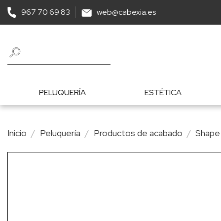
967 70 69 83
web@cabexia.es
PELUQUERÍA
ESTÉTICA
Inicio
Peluquería
Productos de acabado
Shape